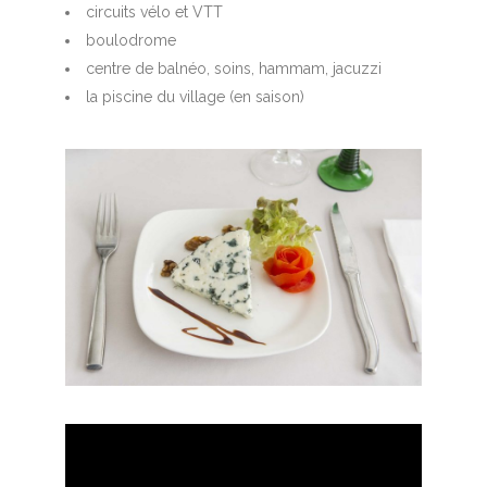
circuits vélo et VTT
boulodrome
centre de balnéo, soins, hammam, jacuzzi
la piscine du village (en saison)