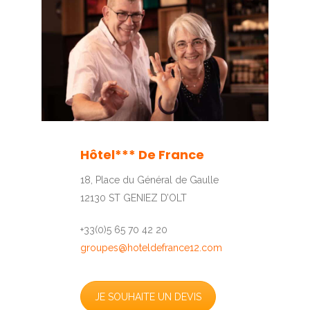
2
3
4
5
6
7
8
9
10
Hôtel*** De France
11
18, Place du Général de Gaulle
12
12130 ST GENIEZ D’OLT
+33(0)5 65 70 42 20
groupes@hoteldefrance12.com
JE SOUHAITE UN DEVIS