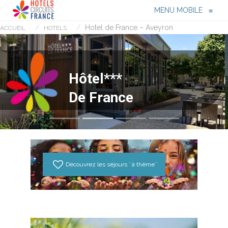
Menu
≡
MENU MOBILE
≡
Hotel de France – Aveyron
ACCUEIL
HOTELS
H
ô
t
e
l
*
*
*
D
e
F
r
a
n
c
e
Découvrez les séjours ``à thème``