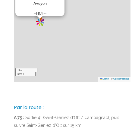
Aveyon
--HCF--
1 km
3000 ft
Leaflet
|
©
OpenStreetMap
Par la route :
A 75 :
Sortie 41 (Saint-Geniez d’Olt / Campagnac), puis
suivre Saint-Geniez d’Olt sur 15 km