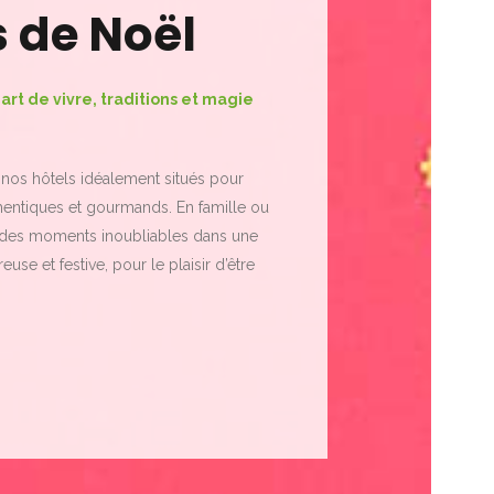
s de Noël
rt de vivre, traditions et magie
nos hôtels idéalement situés pour
hentiques et gourmands. En famille ou
z des moments inoubliables dans une
use et festive, pour le plaisir d’être