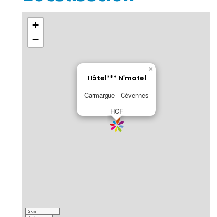
+
−
×
Hôtel*** Nîmotel
Carmargue - Cévennes
--HCF--
2 km