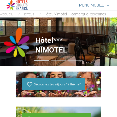
Menu
≡
MENU MOBILE
≡
Hôtel Nîmotel – camargue-cevennes
ACCUEIL
HOTELS
H
ô
t
e
l
*
*
*
N
Î
M
O
T
E
L
Découvrez les séjours ``à thème``