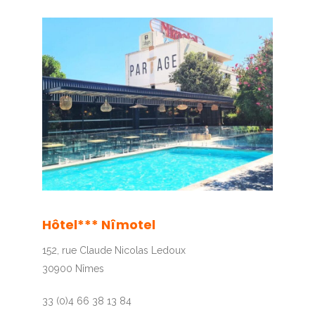
1
2
3
4
5
6
7
8
Hôtel*** Nîmotel
152, rue Claude Nicolas Ledoux
30900 Nîmes
33 (0)4 66 38 13 84