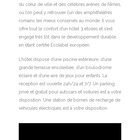
du cœur de ville et des célèbres arènes de Nîmes,
où l’on peut y retrouver l’un des amphithéâtres
romains les mieux conservés au monde. Il vous
offre tout le confort d’un hôtel 3 étoiles et s’est
engagé très tôt dans le développement durable,
en étant certifié Ecolabel européen.
L’hôtel dispose d’une piscine extérieure, d’une
grande terrasse ensoleillée, d’un boulodrome
éclairé et d’une aire de jeux pour enfants. La
réception est ouverte 24h/24 et 7/7. Un parking
privé et gratuit pour autocars et voitures est à votre
disposition. Une station de bornes de recharge de
véhicules électriques est à votre disposition.