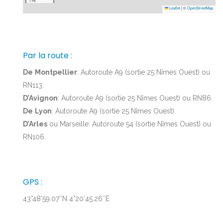
1 mi
Leaflet
|
©
OpenStreetMap
Par la route :
De
Montpellier
: Autoroute A9 (sortie 25 Nîmes Ouest) ou
RN113.
D’Avignon
: Autoroute A9 (sortie 25 Nîmes Ouest) ou RN86.
De
Lyon
: Autoroute A9 (sortie 25 Nîmes Ouest).
D’Arles
ou Marseille: Autoroute 54 (sortie Nîmes Ouest) ou
RN106.
GPS :
43°48’59.07″N 4°20’45.26″E