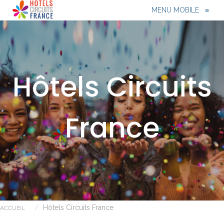
Menu
≡
MENU MOBILE
≡
Hôtels Circuits
France
Hôtels Circuits France
ACCUEIL