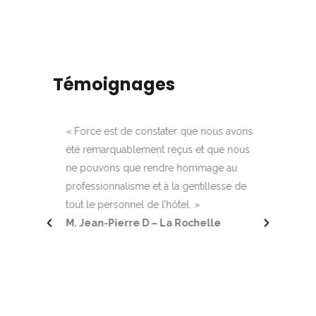
Témoignages
r de 6
« Force est de constater que nous avons
« Pour 1
arfait.
été remarquablement reçus et que nous
séjourné
ne pouvons que rendre hommage au
Circuits
ellents
professionnalisme et à la gentillesse de
gardons 
is par
tout le personnel de l’hôtel. »
souvenir
oujours
M. Jean-Pierre D – La Rochelle
se pliaie
des
séjour le
anisé.
certain q
cellent
Circuits 
tant de 
isienne
M. Camil