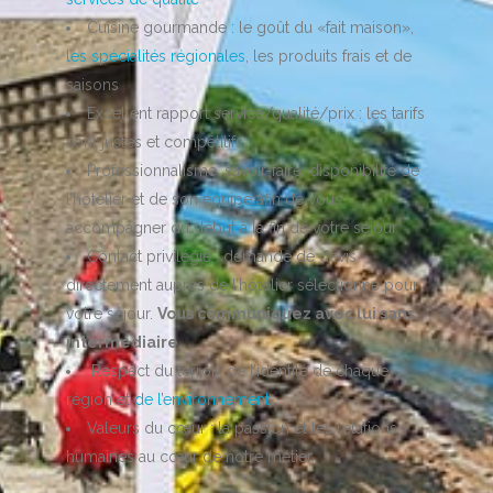
Cuisine gourmande : le goût du «fait maison»,
les spécialités régionales
, les produits
frais et de
saisons
Excellent rapport service/qualité/prix : les tarifs
sont justes et compétitifs
Professionnalisme, savoir-faire, disponibilité de
l’hôtelier et de son équipe afin de vous
accompagner du début à la fin de votre séjour
Contact privilégié : demande de devis
directement auprès de l’hôtelier sélectionné pour
votre séjour.
Vous communiquez avec lui sans
intermédiaire.
Respect du terroir, de l’identité de chaque
région et
de l’environnement
Valeurs du cœur : la passion et les relations
humaines au cœur de notre métier.