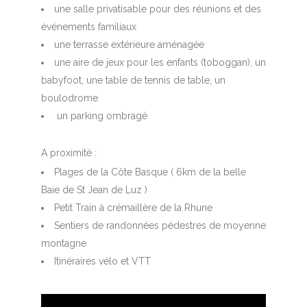
une salle privatisable pour des réunions et des
événements familiaux
une terrasse extérieure aménagée
une aire de jeux pour les enfants (toboggan), un
babyfoot, une table de tennis de table, un
boulodrome
un parking ombragé
A proximité :
Plages de la Côte Basque ( 6km de la belle
Baie de St Jean de Luz )
Petit Train à crémaillère de la Rhune
Sentiers de randonnées pédestres de moyenne
montagne
Itinéraires vélo et VTT