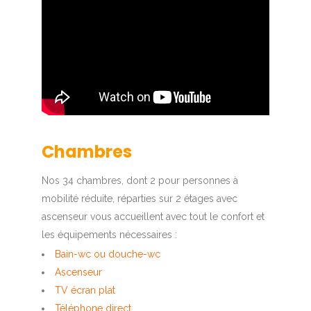
Chambres
Nos 34 chambres, dont 2 pour personnes à
mobilité réduite, réparties sur 2 étages avec
ascenseur vous accueillent avec tout le confort et
les équipements nécessaires :
Bain-wc ou douche-wc
Ascenseur
TV écran plat
Téléphone direct