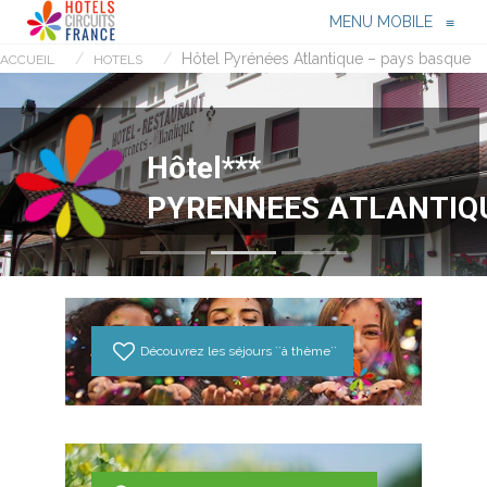
Menu
≡
MENU MOBILE
≡
Hôtel Pyrénées Atlantique – pays basque
ACCUEIL
HOTELS
H
ô
t
e
l
*
*
*
P
Y
R
E
N
N
E
E
S
A
T
L
A
N
T
I
Q
Découvrez les séjours ``à thème``