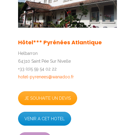
4
5
6
7
8
9
Hôtel*** Pyrénées Atlantique
Helbarron
64310 Saint Pée Sur Nivelle
+33 (0)5 59 54 02 22
hotel-pyrenees@wanadoo.fr
JE SOUHAITE UN DEVIS
VENIR A CET HOTEL