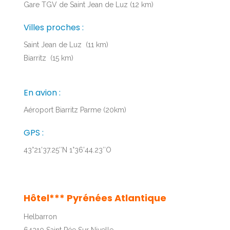
Gare TGV de Saint Jean de Luz (12 km)
Villes proches :
Saint Jean de Luz (11 km)
Biarritz (15 km)
En avion :
Aéroport Biarritz Parme (20km)
GPS :
43°21’37.25″N 1°36’44.23″O
Hôtel*** Pyrénées Atlantique
Helbarron
64310 Saint Pée Sur Nivelle