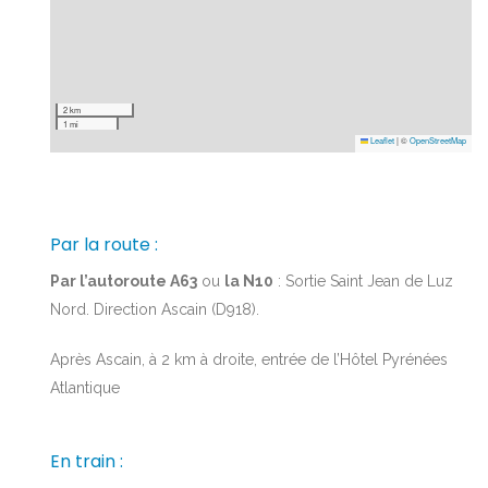
2 km
1 mi
Leaflet
|
©
OpenStreetMap
Par la route :
Par l’autoroute A63
ou
la N10
: Sortie Saint Jean de Luz
Nord. Direction Ascain (D918).
Après Ascain, à 2 km à droite, entrée de l’Hôtel Pyrénées
Atlantique
En train :