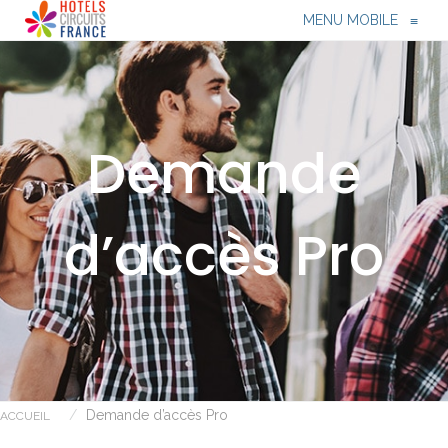
Menu
≡
MENU MOBILE
≡
Demande
d’accès Pro
Demande d’accès Pro
ACCUEIL