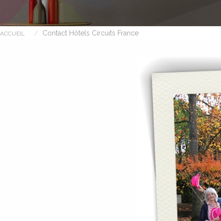
U
R
A
,
Contact Hôtels Circuits France
ACCUEIL
A
L
P
E
S
,
L
O
R
R
A
I
N
E
,
A
U
V
E
R
G
N
E