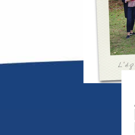
B
R
E
T
A
G
N
E
,
A
T
L
A
N
T
I
Q
U
E
,
N
O
R
M