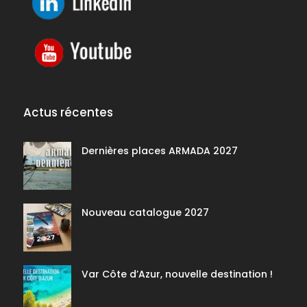
l
r
e
R
j
é
o
v
i
e
n
i
d
l
r
l
e
o
Actus récentes
n
s
d
Dernières places ARMADA 2027
u
n
o
u
v
Nouveau catalogue 2027
e
l
A
n
s
Var Côte d’Azur, nouvelle destination !
S
é
j