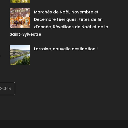
o
u
Marchés de Noël, Novembre et
r
Décembre féériques, Fêtes de fin
s
g
d’année, Réveillons de Noël et de la
o
Saint-Sylvestre
l
f
Lorraine, nouvelle destination !
S
é
n
j
o
u
r
s
r
a
n
d
o
n
n
é
e