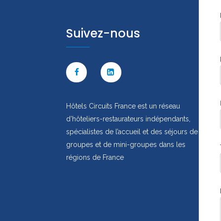
A
N
D
I
Suivez-nous
E
,
T
O
U
R
A
I
N
Hôtels Circuits France est un réseau
E
d’hôteliers-restaurateurs indépendants,
spécialistes de l’accueil et des séjours de
S
U
groupes et de mini-groupes dans les
D
régions de France
-
O
U
E
S
T
,
O