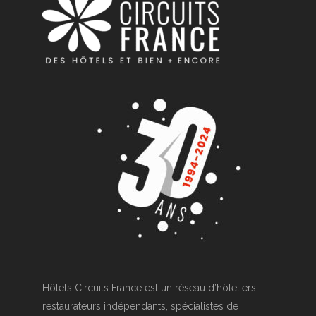
Hôtels Circuits France est un réseau d’hôteliers-
restaurateurs indépendants, spécialistes de