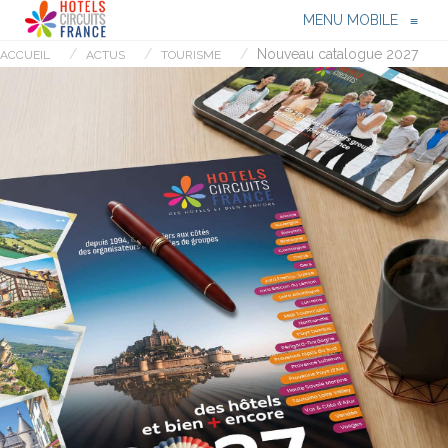
Menu
≡
MENU MOBILE
≡
Nouveau catalogue 2027
ACCUEIL
ACTUS
TOURISME