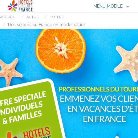
Menu
≡
MENU MOBILE
≡
ACCUEIL
ACTUS
HOTELS
Des séjours en France en mode nature