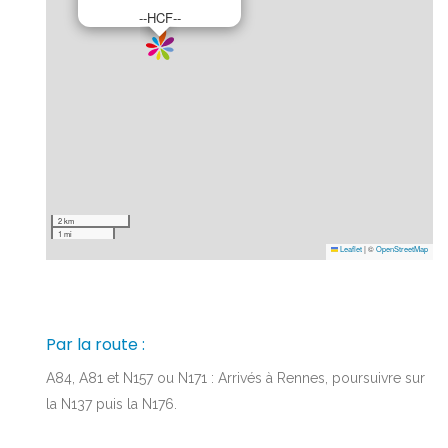
--HCF--
2 km
1 mi
Leaflet
|
©
OpenStreetMap
Par la route :
A84, A81 et N157 ou N171 : Arrivés à Rennes, poursuivre sur
la N137 puis la N176.