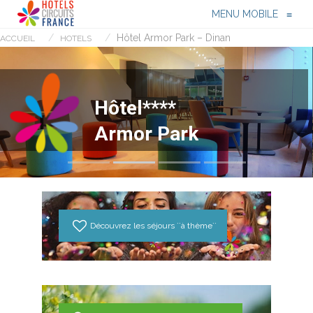
Menu
≡
MENU MOBILE
≡
Hôtel Armor Park – Dinan
ACCUEIL
HOTELS
H
ô
t
e
l
*
*
*
*
A
r
m
o
r
P
a
r
k
Découvrez les séjours ``à thème``