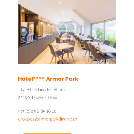
1
2
3
4
5
Hôtel**** Armor Park
1 La Billardais des Alleux
22100 Taden – Dinan
+33 (0)2 96 85 16 10
groupes@armorparkdinan.bzh