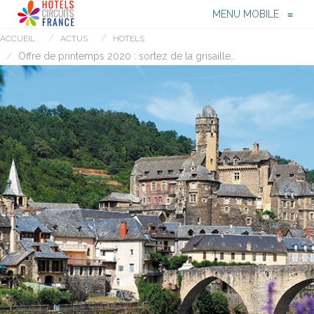
Menu
≡
MENU MOBILE
≡
ACCUEIL
ACTUS
HOTELS
Offre de printemps 2020 : sortez de la grisaille…